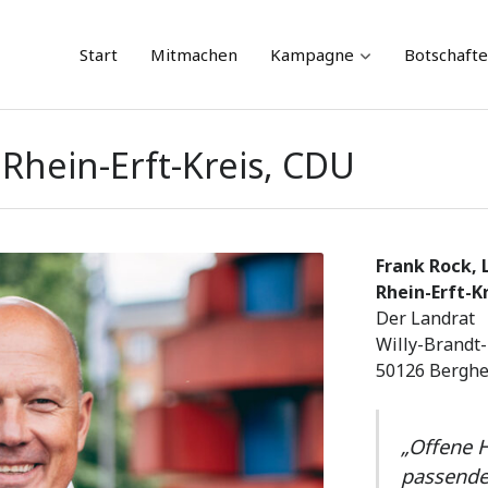
Skip
Start
Mitmachen
Kampagne
Botschaft
to
content
Rhein-Erft-Kreis, CDU
Frank Rock, 
Rhein-Erft-K
Der Landrat
Willy-Brandt-
50126 Bergh
„Offene H
passende