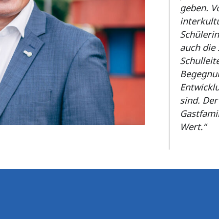
geben. V
interkult
Schülerin
auch die 
Schulleit
Begegnun
Entwickl
sind. Der
Gastfami
Wert.“