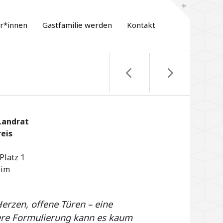
er*innen
Gastfamilie werden
Kontakt
Landrat
reis
Platz 1
eim
erzen, offene Türen – eine
re Formulierung kann es kaum