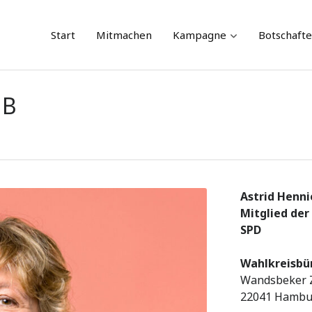
Skip
Start
Mitmachen
Kampagne
Botschaft
to
content
HB
Astrid Henni
Mitglied de
SPD
Wahlkreisbü
Wandsbeker Z
22041 Hambu