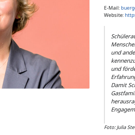
E-Mail:
buerg
Website:
http
Schülera
Menschen
und ande
kennenzu
und förde
Erfahrung
Damit Sc
Gastfamil
herausrag
Engageme
Foto: Julia St