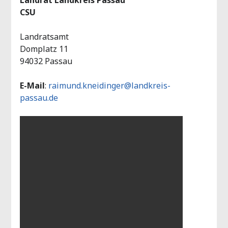
CSU
Landratsamt
Domplatz 11
94032 Passau
E-Mail
:
raimund.kneidinger@landkreis-
passau.de