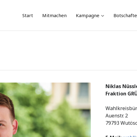
Skip
Start
Mitmachen
Kampagne
Botschaft
to
content
Niklas Nüssl
Fraktion GR
Wahlkreisbür
Auenstr. 2
79793 Wutös