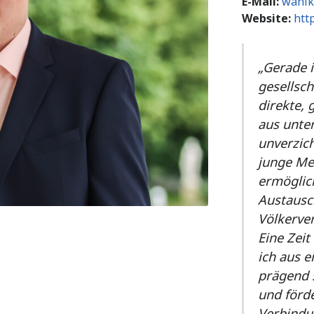
E-Mail:
wahlk
Website:
htt
„Gerade 
gesellsch
direkte,
aus unte
unverzich
junge Me
ermöglich
Austausc
Völkerve
Eine Zeit
ich aus e
prägend s
und förd
Verbindun