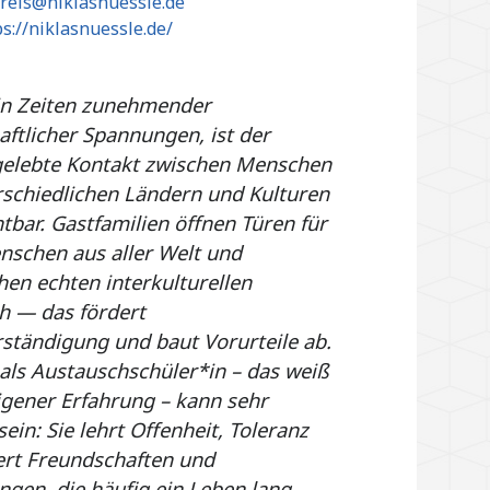
reis@niklasnuessle.de
ps://niklasnuessle.de/
in Zeiten zunehmender
aftlicher Spannungen, ist der
 gelebte Kontakt zwischen Menschen
rschiedlichen Ländern und Kulturen
tbar. Gastfamilien öffnen Türen für
nschen aus aller Welt und
en echten interkulturellen
h — das fördert
rständigung und baut Vorurteile ab.
 als Austauschschüler*in – das weiß
igener Erfahrung – kann sehr
ein: Sie lehrt Offenheit, Toleranz
ert Freundschaften und
gen, die häufig ein Leben lang